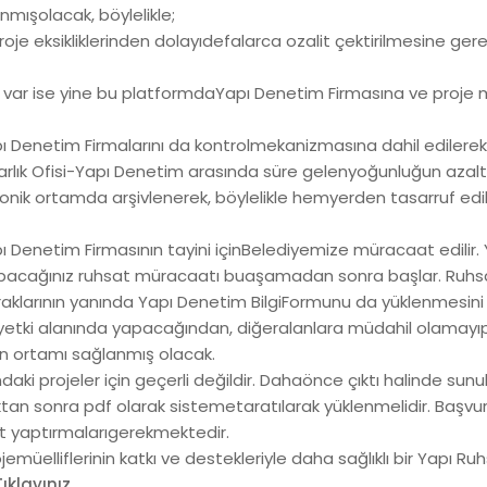
nmışolacak, böylelikle;
roje eksikliklerinden dolayıdefalarca ozalit çektirilmesine g
eri var ise yine bu platformdaYapı Denetim Firmasına ve proje m
 Denetim Firmalarını da kontrolmekanizmasına dahil edilerek s
rlık Ofisi-Yapı Denetim arasında süre gelenyoğunluğun azalt
onik ortamda arşivlenerek, böylelikle hemyerden tasarruf edi
ı Denetim Firmasının tayini içinBelediyemize müracaat edilir
yapacağınız ruhsat müracaatı buaşamadan sonra başlar. Ruhsa
aklarının yanında Yapı Denetim BilgiFormunu da yüklenmesini 
i yetki alanında yapacağından, diğeralanlara müdahil olamay
en ortamı sağlanmış olacak.
 projeler için geçerli değildir. Dahaönce çıktı halinde sunulan
tan sonra pdf olarak sistemetaratılarak yüklenmelidir. Başvuru i
ıt yaptırmalarıgerekmektedir.
ojemüelliflerinin katkı ve destekleriyle daha sağlıklı bir Yapı
klayınız.