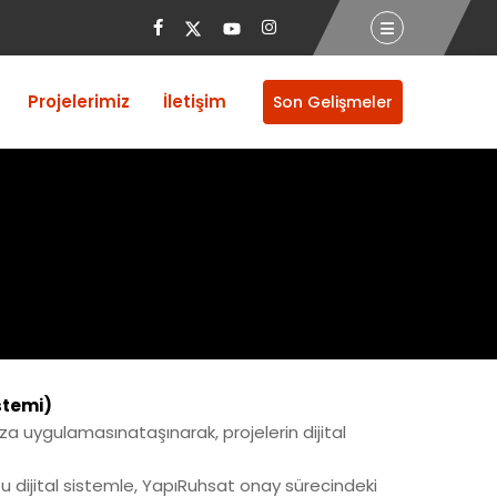
Projelerimiz
İletişim
Son Gelişmeler
stemi)
za uygulamasınataşınarak, projelerin dijital
bu dijital sistemle, YapıRuhsat onay sürecindeki