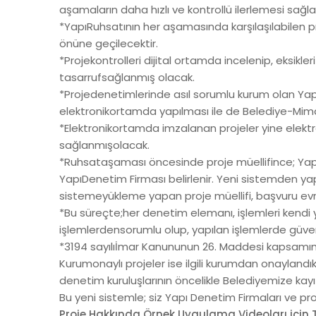
aşamaların daha hızlı ve kontrollü ilerlemesi sağla
*YapıRuhsatının her aşamasında karşılaşılabilen p
önüne geçilecektir.
*Projekontrolleri dijital ortamda incelenip, eksikl
03224588228
tasarrufsağlanmış olacak.
*Projedenetimlerinde asıl sorumlu kurum olan Yapı
elektronikortamda yapılması ile de Belediye-Mima
mustafa.savran@teknobel.com.tr
*Elektronikortamda imzalanan projeler yine elektr
Gürselpaşa
sağlanmışolacak.
Mahallesi
*Ruhsataşaması öncesinde proje müellifince; Yap
75530 sk.
YapıDenetim Firması belirlenir. Yeni sistemden 
No:3/2
sistemeyükleme yapan proje müellifi, başvuru evr
Gold Plus
*Bu süreçte;her denetim elemanı, işlemleri kend
City A Blok
işlemlerdensorumlu olup, yapılan işlemlerde güv
K.1 D.2
*3194 sayılıİmar Kanununun 26. Maddesi kapsamındaki
Seyhan
Kurumonaylı projeler ise ilgili kurumdan onaylandık
ADANA
denetim kuruluşlarının öncelikle Belediyemize kay
TÜRKİYE
Bu yeni sistemle; siz Yapı Denetim Firmaları ve pr
Proje Hakkında Örnek Uygulama Videoları için Tı