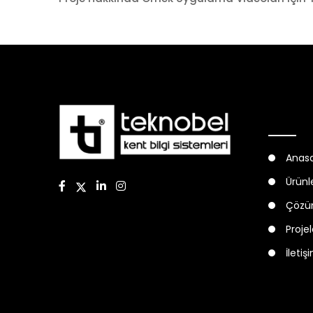
Keşfet
Anas
Ürünl
Çözü
Proje
İletiş