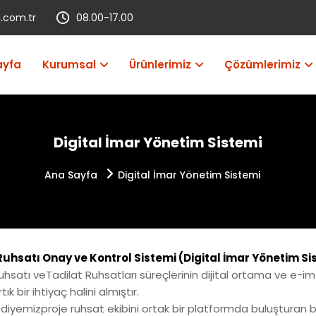
.com.tr
08.00-17.00
ayfa
Kurumsal
Ürünlerimiz
Çözümlerimiz
Digital İmar Yönetim Sistemi
Ana Sayfa
Digital İmar Yönetim Sistemi
Ruhsatı Onay ve Kontrol Sistemi (Digital İmar Yönetim Si
uhsatı veTadilat Ruhsatları süreçlerinin dijital ortama ve e-im
bir ihtiyaç halini almıştır.
elediyemizproje ruhsat ekibini ortak bir platformda buluşturan 