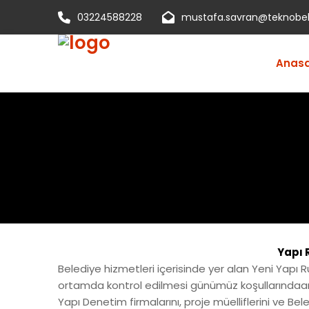
03224588228
mustafa.savran@teknobel
Anas
Anasayfa
Kurumsal
Ürünlerimiz
Çözümlerimiz
Yapı 
Belediye hizmetleri içerisinde yer alan Yeni Yapı R
Projelerimiz
ortamda kontrol edilmesi günümüz koşullarındaartık 
İletişim
Yapı Denetim firmalarını, proje müelliflerini ve B