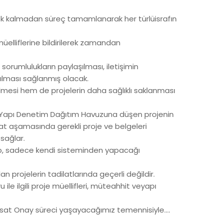
erek kalmadan süreç tamamlanarak her türlüisrafın
üelliflerine bildirilerek zamandan
orumlulukların paylaşılması, iletişimin
ılması sağlanmış olacak.
lmesi hem de projelerin daha sağlıklı saklanması
. Yapı Denetim Dağıtım Havuzuna düşen projenin
t aşamasında gerekli proje ve belgeleri
sağlar.
ıp, sadece kendi sisteminden yapacağı
 projelerin tadilatlarında geçerli değildir.
le ilgili proje müellifleri, müteahhit veyapı
 Ruhsat Onay süreci yaşayacağımız temennisiyle….