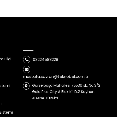
İletişim
 Bilgi
03224588228
mustafa.savran@teknobel.com.tr
Gürselpaşa Mahallesi 75530 sk. No:3/2
istemi
Gold Plus City A Blok K.1 D.2 Seyhan
ADANA TÜRKİYE
ı
Sistemi